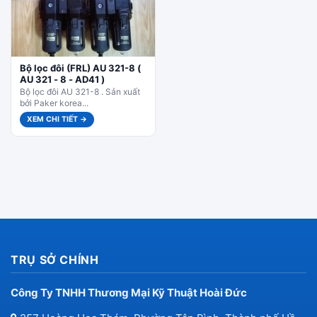
Bộ lọc đôi (FRL) AU 321-8 (
AU 321 - 8 - AD41 )
Bộ lọc đôi AU 321-8 . Sản xuất
bởi Paker korea...
XEM CHI TIẾT →
TRỤ SỞ CHÍNH
Công Ty TNHH Thương Mại Kỹ Thuật Hoài Đức