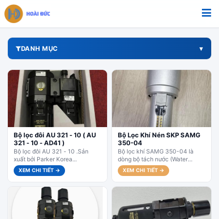
Bỏ qua tới nội dung
DANH MỤC
Bộ lọc đôi AU 321 - 10 ( AU
Bộ Lọc Khí Nén SKP SAMG
321 - 10 - AD41 )
350-04
Bộ lọc đôi AU 321 - 10 .Sản
Bộ lọc khí SAMG 350-04 là
xuất bởi Parker Korea...
dòng bộ tách nước (Water
Separator) cao cấp thuộc series
XEM CHI TIẾT →
XEM CHI TIẾT →
SAMG của SKP Korea,...