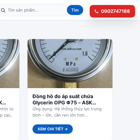
Tìm
0902747188
Tìm kiếm sản phẩm
Đồng hồ đo áp suất chứa
K
Glycerin OPG Φ75 – ASK
Japan
nhìn từ
Ứng dụng: Hệ thống thủy lực trung
p cao,
bình – lớn, cần ren lớn hơn...
XEM CHI TIẾT →