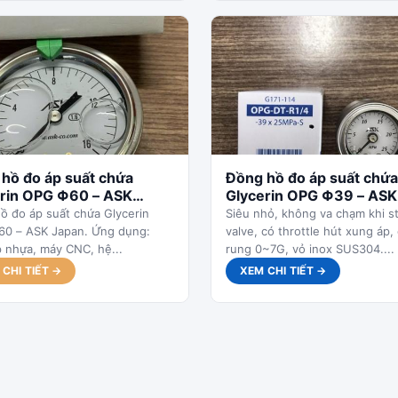
hồ đo áp suất chứa
Đồng hồ đo áp suất chứa
rin OPG Φ60 – ASK
Glycerin OPG Φ39 – ASK
n
Japan
ồ đo áp suất chứa Glycerin
Siêu nhỏ, không va chạm khi s
0 – ASK Japan. Ứng dụng:
valve, có throttle hút xung áp
 nhựa, máy CNC, hệ...
rung 0~7G, vỏ inox SUS304....
CHI TIẾT →
XEM CHI TIẾT →