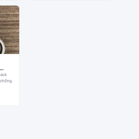
tack
, chống