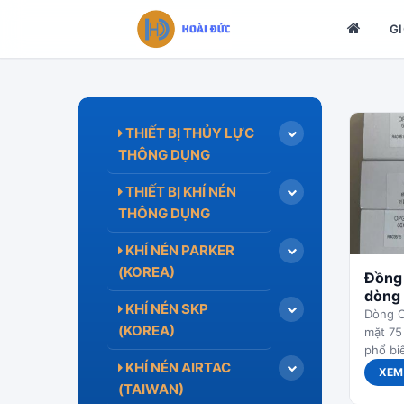
TRANG
GI
Bỏ qua tới nội dung
THIẾT BỊ THỦY LỰC
THÔNG DỤNG
THIẾT BỊ KHÍ NÉN
THÔNG DỤNG
KHÍ NÉN PARKER
(KOREA)
Đồng 
dòng
KHÍ NÉN SKP
Dòng O
(KOREA)
mặt 75
phổ biế
KHÍ NÉN AIRTAC
XEM 
(TAIWAN)