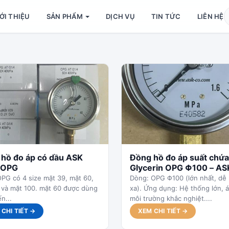
 CHỦ
ỚI THIỆU
SẢN PHẨM
DỊCH VỤ
TIN TỨC
LIÊN HỆ
hồ đo áp có dầu ASK
Đồng hồ đo áp suất chứa
 OPG
Glycerin OPG Φ100 – AS
Japan
PG có 4 size mặt 39, mặt 60,
Dòng: OPG Φ100 (lớn nhất, dễ 
 và mặt 100. mặt 60 được dùng
xa). Ứng dụng: Hệ thống lớn, á
n...
môi trường khắc nghiệt....
CHI TIẾT →
XEM CHI TIẾT →