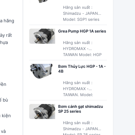
Hãng sản xuất :
Shimadzu - JAPAN
Model: SGP1 series
a hãng
Grea Pump HGP 1A series
ày rất
nhựa
Hãng sản xuất :
HYDROMAX -
TAIWAN Model: HGP
series
Bơm Thủy Lực HGP - 1A -
4B
Hãng sản xuất :
yền
HYDROMAX -
TAIWAN. Model:
ế bù
HGP - 1A - 4B
Bơm cánh gạt shimadzu
SP 25 series
u kiện
Hãng sản xuất :
Shimadzu - JAPAN
 và
Model: SP 25 series,