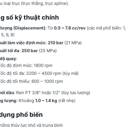
u loại trục (trục thẳng, trục spline).
g số kỹ thuật chính
 lượng (Displacement)
: Từ
0.5 ~ 7.8 cc/rev
(các mã phổ biến: 1, 
 5, 6, 8)
uất làm việc định mức
:
210 bar
(21 MPa)
uất tối đa
:
250 bar
(25 MPa)
 độ quay
:
Tốc độ định mức: 1800 rpm
Tốc độ tối đa: 3200 ~ 4500 rpm (tùy mã)
Tốc độ tối thiểu: 600 ~ 1000 rpm
nối dầu
: Ren PT 3/8" hoặc 1/2" (tùy lưu lượng)
ng lượng
: Khoảng
1.0 ~ 1.4 kg
(rất nhẹ)
dụng phổ biến
hống thủy lực nhỏ và trung bình