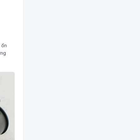
g ổn
ơng