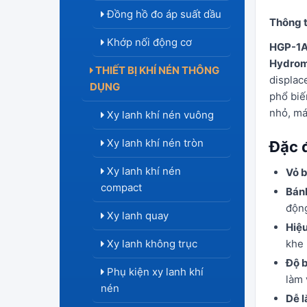
Đồng hồ đo áp suất dầu
Thông t
Khớp nối động cơ
HGP-1
Hydro
THIẾT BỊ KHÍ NÉN THÔNG
displac
DỤNG
phổ biế
nhỏ, má
Xy lanh khí nén vuông
Xy lanh khí nén tròn
Đặc 
Xy lanh khí nén
Vỏ 
compact
Bán
động
Xy lanh quay
Hiệu
Xy lanh không trục
khe 
Độ 
Phụ kiện xy lanh khí
làm 
nén
Dễ l