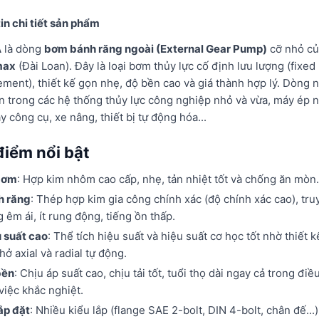
in chi tiết sản phẩm
A
là dòng
bơm bánh răng ngoài (External Gear Pump)
cỡ nhỏ củ
max
(Đài Loan). Đây là loại bơm thủy lực cố định lưu lượng (fixed
ement), thiết kế gọn nhẹ, độ bền cao và giá thành hợp lý. Dòng n
n trong các hệ thống thủy lực công nghiệp nhỏ và vừa, máy ép 
y công cụ, xe nâng, thiết bị tự động hóa...
điểm nổi bật
bơm
: Hợp kim nhôm cao cấp, nhẹ, tản nhiệt tốt và chống ăn mòn.
h răng
: Thép hợp kim gia công chính xác (độ chính xác cao), tru
 êm ái, ít rung động, tiếng ồn thấp.
 suất cao
: Thể tích hiệu suất và hiệu suất cơ học tốt nhờ thiết k
hở axial và radial tự động.
bền
: Chịu áp suất cao, chịu tải tốt, tuổi thọ dài ngay cả trong điề
việc khắc nghiệt.
ắp đặt
: Nhiều kiểu lắp (flange SAE 2-bolt, DIN 4-bolt, chân đế...)