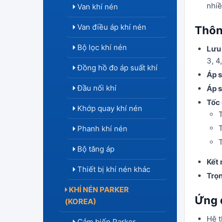
nhiề
Van khí nén
Van điều áp khí nén
Thôn
Bộ lọc khí nén
Lưu
3, 4,
Đồng hồ đo áp suất khí
Áp s
Đầu nối khí
Áp s
Tốc
Khớp quay khí nén
Phanh khí nén
Bộ tăng áp
Kết 
Thiết bị khí nén khác
Trọ
KHÍ NÉN PARKER
Ứng 
(KOREA)
Hệ t
Cảm biến Parker