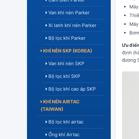
Máy 
Van khí nén Parker
Thiế
Máy 
Xi lanh khí nén Parker
Bơm 
Bộ lọc khí Parker
Ưu điểm
KHÍ NÉN SKP (KOREA)
định (h
đương S
Van khí nén SKP
Bộ lọc khí SKP
Bộ lọc khí cao áp SKP
KHÍ NÉN AIRTAC
(TAIWAN)
Bộ lọc khí airtac
Ống khí Airtac