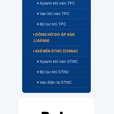
Xylanh khí nén TPC
Van khí nén TPC
Bộ lọc khí TPC
ĐỒNG HỒ ĐO ÁP ASK
(JAPAN)
KHÍ NÉN STNC (CHINA)
Xylanh khí nén STNC
Bộ lọc khí STNC
Van điện từ STNC