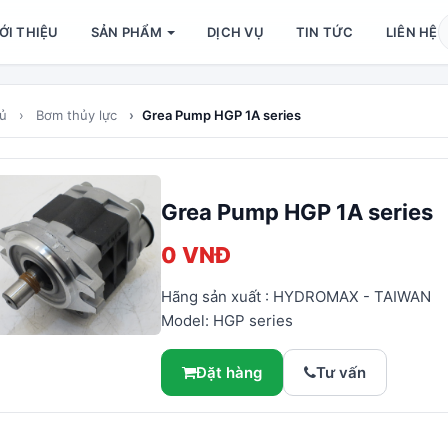
 CHỦ
ỚI THIỆU
SẢN PHẨM
DỊCH VỤ
TIN TỨC
LIÊN HỆ
hủ
Bơm thủy lực
Grea Pump HGP 1A series
Grea Pump HGP 1A series
0 VNĐ
Hãng sản xuất : HYDROMAX - TAIWAN
Model: HGP series
Đặt hàng
Tư vấn