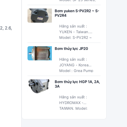
SP 30 series
Bơm yuken S-PV2R2 ~ S-
PV2R4
Hãng sản xuất :
2, 2.6,
YUKEN - Taiwan.
Model: S-PV2R2 ~
S-PV2R4 series
Bơm thủy lực JP20
Hãng sản xuất :
JOYANG - Korea
Model : Grea Pump
JP20
Bơm thủy lực HGP 1A, 2A,
3A
Hãng sản xuất :
HYDROMAX -
TAIWAN. Model:
Grea Pump HGP