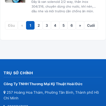
Đây là van solenoid 2/2 way, thân inox
304/316, chuyên dùng cho nước, khí nén,
dầu nhẹ và môi trường cần chống ăn mòn.
Khác với phiên bản NC (thường đóng),
SUW-20NO mở van khi không có điện và
Đầu
«
1
2
3
4
5
6
»
Cuối
đóng van khi có điện.
TRỤ SỞ CHÍNH
Công Ty TNHH Thương Mại Kỹ Thuật Hoài Đức
257 Hoàng Hoa Thám, Phường Tân Bình, Thành phố Hồ
Chí Minh