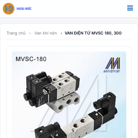
Bỏ qua tới nội dung
Trang chủ
Van khí nén
VAN ĐIỆN TỪ MVSC 180, 300