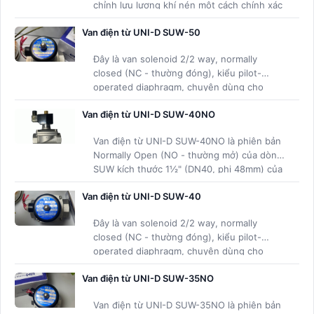
chỉnh lưu lượng khí nén một cách chính xác
để kiểm soát tốc độ chuyển động của xi
Van điện từ UNI-D SUW-50
lanh khí nén, đồng thời cho khí nén chảy tự
do theo chiều ngược lại.
Đây là van solenoid 2/2 way, normally
closed (NC - thường đóng), kiểu pilot-
operated diaphragm, chuyên dùng cho
nước, khí nén, dầu nhẹ và môi trường cần
Van điện từ UNI-D SUW-40NO
chống ăn mòn cao.
Van điện từ UNI-D SUW-40NO là phiên bản
Normally Open (NO - thường mở) của dòng
SUW kích thước 1½" (DN40, phi 48mm) của
hãng UNI-D (Đài Loan)
Van điện từ UNI-D SUW-40
Đây là van solenoid 2/2 way, normally
closed (NC - thường đóng), kiểu pilot-
operated diaphragm, chuyên dùng cho
nước, khí nén, dầu nhẹ và môi trường cần
Van điện từ UNI-D SUW-35NO
chống ăn mòn cao
Van điện từ UNI-D SUW-35NO là phiên bản