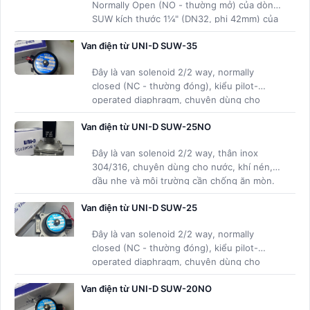
Normally Open (NO - thường mở) của dòng
SUW kích thước 1¼" (DN32, phi 42mm) của
hãng UNI-D (Đài Loan).
Van điện từ UNI-D SUW-35
Đây là van solenoid 2/2 way, normally
closed (NC - thường đóng), kiểu pilot-
operated diaphragm, chuyên dùng cho
nước, khí nén, dầu nhẹ và môi trường cần
Van điện từ UNI-D SUW-25NO
chống ăn mòn cao
Đây là van solenoid 2/2 way, thân inox
304/316, chuyên dùng cho nước, khí nén,
dầu nhẹ và môi trường cần chống ăn mòn.
Khác với phiên bản NC, SUW-25NO mở van
Van điện từ UNI-D SUW-25
khi không có điện và đóng van khi có điện
Đây là van solenoid 2/2 way, normally
closed (NC - thường đóng), kiểu pilot-
operated diaphragm, chuyên dùng cho
nước, khí nén, dầu nhẹ và môi trường cần
Van điện từ UNI-D SUW-20NO
chống ăn mòn cao