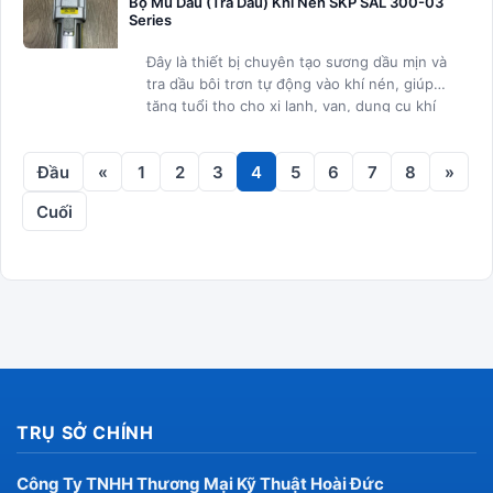
Bộ Mù Dầu (Tra Dầu) Khí Nén SKP SAL 300-03
Series
Đây là thiết bị chuyên tạo sương dầu mịn và
tra dầu bôi trơn tự động vào khí nén, giúp
tăng tuổi thọ cho xi lanh, van, dụng cụ khí
nén và các thiết bị khí nén khác.
Đầu
«
1
2
3
4
5
6
7
8
»
Cuối
TRỤ SỞ CHÍNH
Công Ty TNHH Thương Mại Kỹ Thuật Hoài Đức