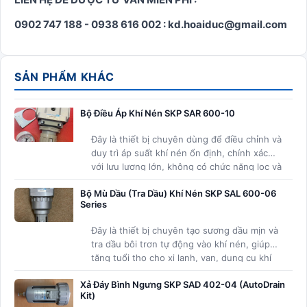
0902 747 188 - 0938 616 002 : kd.hoaiduc@gmail.com
SẢN PHẨM KHÁC
Bộ Điều Áp Khí Nén SKP SAR 600-10
Đây là thiết bị chuyên dùng để điều chỉnh và
duy trì áp suất khí nén ổn định, chính xác
với lưu lượng lớn, không có chức năng lọc và
không có cốc xả.
Bộ Mù Dầu (Tra Dầu) Khí Nén SKP SAL 600-06
Series
Đây là thiết bị chuyên tạo sương dầu mịn và
tra dầu bôi trơn tự động vào khí nén, giúp
tăng tuổi thọ cho xi lanh, van, dụng cụ khí
nén và các thiết bị khí nén khác với lưu
Xả Đáy Bình Ngưng SKP SAD 402-04 (AutoDrain
lượng lớn.
Kit)