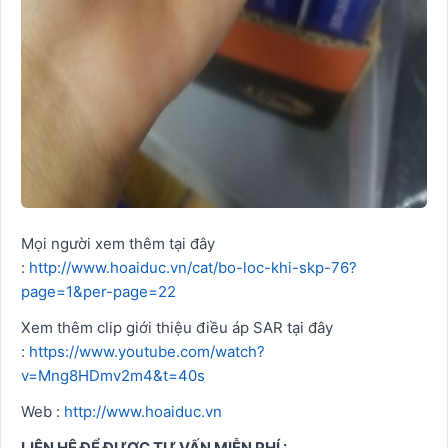
Mọi người xem thêm tại đây
:
http://www.hoaiduc.vn/cat/bo-loc-khi-skp-76?
page=1&per-page=22
Xem thêm clip giới thiệu điều áp SAR tại đây
:
https://www.youtube.com/watch?
v=Mng8HDmv2m4&t=40s
Web :
http://www.hoaiduc.vn
LIÊN HỆ ĐỂ ĐƯỢC TƯ VẤN MIỄN PHÍ :